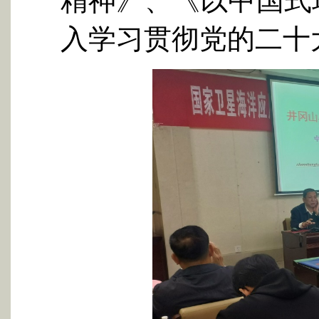
精神》、《以中国式
入学习贯彻党的二十