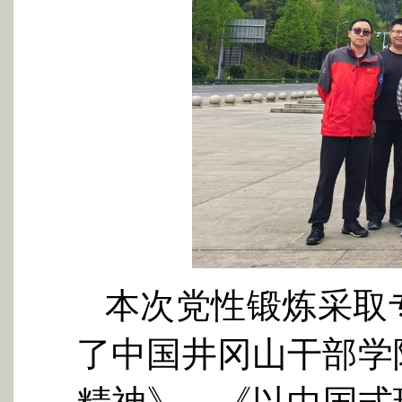
本次党性锻炼采取
了中国井冈山干部学