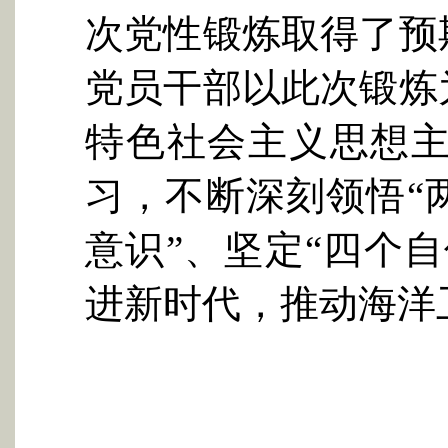
次党性锻炼取得了预
党员干部以此次锻炼
特色社会主义思想
习，不断深刻领悟“
意识”、坚定“四个
进新时代，推动海洋