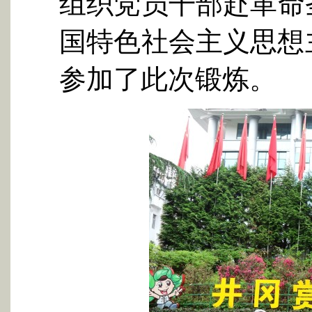
组织党员干部赴革命
国特色社会主义思想
参加了此次锻炼。