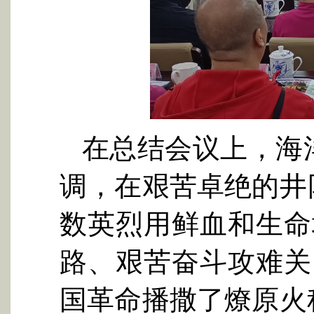
在总结会议上，海
调，在艰苦卓绝的井
数英烈用鲜血和生命
路、艰苦奋斗攻难关
国革命播撒了燎原火