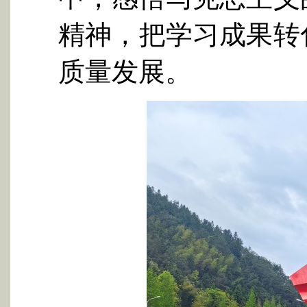
精神，把学习成果转
质量发展。