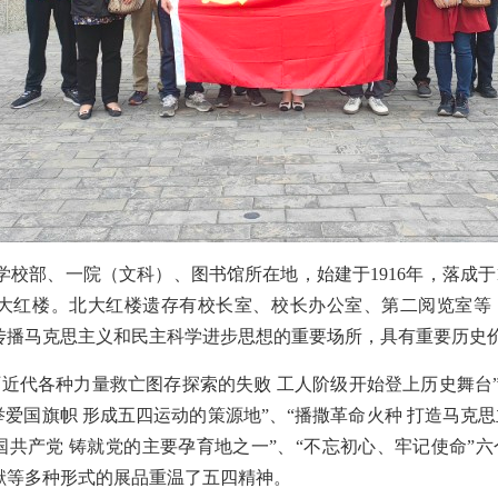
校部、一院（文科）、图书馆所在地，始建于1916年，落成于1
大红楼。北大红楼遗存有校长室、校长办公室、第二阅览室等
传播马克思主义和民主科学进步思想的重要场所，具有重要历史
历近代各种力量救亡图存探索的失败 工人阶级开始登上历史舞台”
举爱国旗帜 形成五四运动的策源地”、“播撒革命火种 打造马克
国共产党 铸就党的主要孕育地之一”、“不忘初心、牢记使命”六
献等多种形式的展品重温了五四精神。